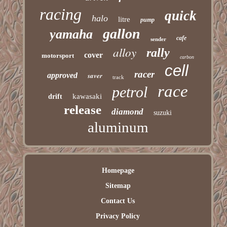
racing
quick
halo
litre
pump
gallon
yamaha
cafe
sender
alloy
rally
cover
motorsport
carbon
cell
racer
approved
saver
track
race
petrol
kawasaki
drift
release
diamond
suzuki
aluminum
Homepage
Sitemap
Contact Us
Privacy Policy