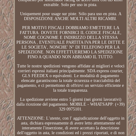
extraible. Solo per uso in pista.
Uniquement pour usage sur piste. Sólo para uso en pista. A
DISPOSIZIONE ANCHE MOLTI ALTRI RICAMBI.
PER MOTIVI FISCALI DOBBIAMO EMETTERE LA
FATTURA. DOVETE FORNIRCI IL CODICE FISCALE,
NOME COGNOME E INDIRIZZO DELLA STESSA
PERSONA , EVENTUALE PARTITA IVA PER LE DITTE E
LE SOCIETA', NONCHE' N° DI TELEFONO PER LA
SPEDIZIONE. NON EFFETTUEREMO LA SPEDIZIONE
FINO A QUANDO NON ABBIAMO IL TUTTO.
Tutte le nostre spedizioni vengono affidate ai migliori e veloci
corrieri espressi italiani principalmente. SDA express courier,
GLS FEEDEX o equivalenti. Le modalità di pagamento
elencate garantiscono la totale sicurezza e tracciabilità del
pagamento, e ci permettono di offrirvi un servizio efficiente e
la totale trasparenza.
La spedizione avviene entro 5 giorni (nei giorni lavorativi)
dalla ricezione del pagamento. MOBILE - WHATSAPP: (+39)
329 0975101.
ATTENZIONE: L'utente, con l' aggiudicazione dell'oggetto in
asta, dichiara espressamente di avere letto attentamente ed
interamente l'inserzione, di avere accettato la descrizione
dell'oggetto in asta, le condizioni ed i prezzi riportati, e di non