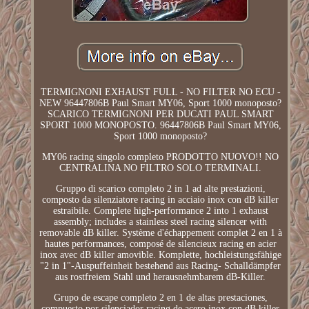
TERMIGNONI EXHAUST FULL - NO FILTER NO ECU -
NEW 96447806B Paul Smart MY06, Sport 1000 monoposto?
SCARICO TERMIGNONI PER DUCATI PAUL SMART
SPORT 1000 MONOPOSTO. 96447806B Paul Smart MY06,
Sport 1000 monoposto?
MY06 racing singolo completo PRODOTTO NUOVO!! NO
CENTRALINA NO FILTRO SOLO TERMINALI.
Gruppo di scarico completo 2 in 1 ad alte prestazioni,
composto da silenziatore racing in acciaio inox con dB killer
estraibile. Complete high-performance 2 into 1 exhaust
assembly; includes a stainless steel racing silencer with
removable dB killer. Système d'échappement complet 2 en 1 à
hautes performances, composé de silencieux racing en acier
inox avec dB killer amovible. Komplette, hochleistungsfähige
"2 in 1"-Auspuffeinheit bestehend aus Racing- Schalldämpfer
aus rostfreiem Stahl und herausnehmbarem dB-Killer.
Grupo de escape completo 2 en 1 de altas prestaciones,
compuesto por silenciador racing de acero inox con dB killer