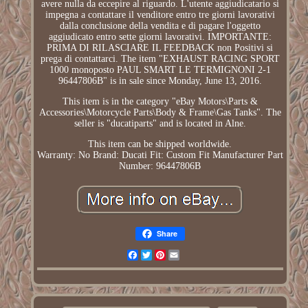
avere nulla da eccepire al riguardo. L'utente aggiudicatario si
impegna a contattare il venditore entro tre giorni lavorativi
dalla conclusione della vendita e di pagare l'oggetto
aggiudicato entro sette giorni lavorativi. IMPORTANTE:
PRIMA DI RILASCIARE IL FEEDBACK non Positivi si
prega di contattarci. The item "EXHAUST RACING SPORT
1000 monoposto PAUL SMART LE TERMIGNONI 2-1
96447806B" is in sale since Monday, June 13, 2016.
This item is in the category "eBay Motors\Parts &
Accessories\Motorcycle Parts\Body & Frame\Gas Tanks". The
seller is "ducatiparts" and is located in Alne.
This item can be shipped worldwide.
Warranty: No
Brand: Ducati
Fit: Custom Fit
Manufacturer Part
Number: 96447806B
Share
Facebook
Twitter
Pinterest
Email