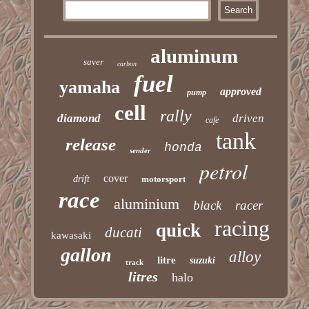
aluminum
saver
carbon
fuel
yamaha
approved
pump
cell
rally
diamond
driven
cafe
tank
release
honda
sender
petrol
cover
drift
motorsport
race
aluminium
black
racer
racing
quick
ducati
kawasaki
gallon
alloy
litre
suzuki
track
litres
halo